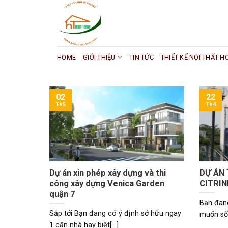
Skip
to
content
HOME
GIỚI THIỆU
TIN TỨC
THIẾT KẾ NỘI THẤT 
22
02
Th4
Th5
Dự án xin phép xây dựng và thi
DỰ ÁN 
công xây dựng Venica Garden
CITRIN
quận 7
Bạn đan
Sắp tới Bạn đang có ý định sở hữu ngay
muốn sốn
1 căn nhà hay biệt[...]