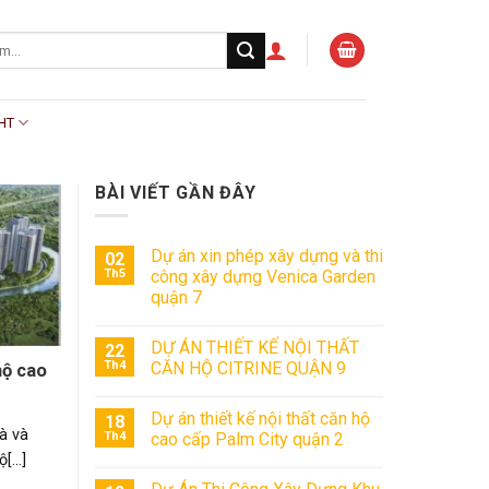
HT
BÀI VIẾT GẦN ĐÂY
Dự án xin phép xây dựng và thi
02
Th5
công xây dựng Venica Garden
quận 7
DỰ ÁN THIẾT KẾ NỘI THẤT
22
Th4
CĂN HỘ CITRINE QUẬN 9
hộ cao
Dự án thiết kế nội thất căn hộ
18
à và
Th4
cao cấp Palm City quận 2
...]