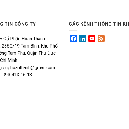
G TIN CÔNG TY
CÁC KÊNH THÔNG TIN K
Facebook
LinkedIn
YouTube
Feed
y Cổ Phần Hoàn Thành
ỉ: 236G/19 Tam Bình, Khu Phố
ờng Tam Phú, Quận Thủ Đức,
 Chi Minh
grouphoanthanh@gmail.com
:
093 413 16 18