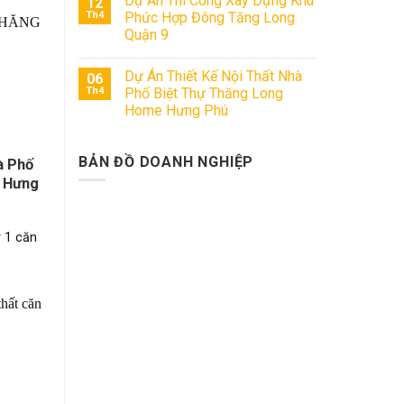
Dự Án Thi Công Xây Dựng Khu
12
Th4
Phức Hợp Đông Tăng Long
Quận 9
Dự Án Thiết Kế Nội Thất Nhà
06
Th4
Phố Biệt Thự Thăng Long
Home Hưng Phú
BẢN ĐỒ DOANH NGHIỆP
à Phố
 Hưng
 1 căn