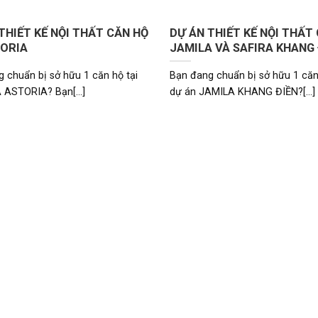
THIẾT KẾ NỘI THẤT CĂN HỘ
DỰ ÁN THIẾT KẾ NỘI THẤT
TORIA
JAMILA VÀ SAFIRA KHANG 
 chuẩn bị sở hữu 1 căn hộ tại
Bạn đang chuẩn bị sở hữu 1 căn
 ASTORIA? Bạn[...]
dự án JAMILA KHANG ĐIỀN?[...]