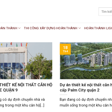
HOÀN THÀNH
THI CÔNG XÂY DỰNG HOÀN THÀNH
HOÀN THÀNH LIG
18
Th4
THIẾT KẾ NỘI THẤT CĂN HỘ
Dự án thiết kế nội thất căn 
E QUẬN 9
cấp Palm City quận 2
g có dự định chuyển nhà và
Bạn đang có dự định chuyển nh
g trong một khu căn hộ[...]
muốn sống trong một khu căn hộ[