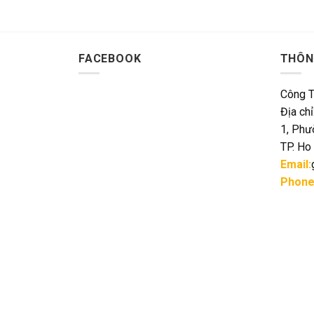
FACEBOOK
THÔN
Công T
Địa ch
1, Phư
TP. Ho
Email:
Phone