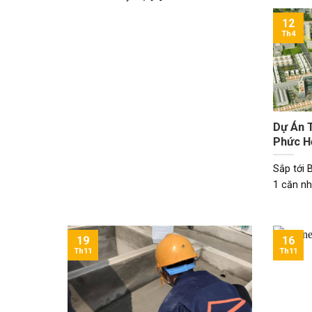
12
Th4
Dự Án 
Phức H
Sắp tới 
1 căn nhà
19
16
Th11
Th11